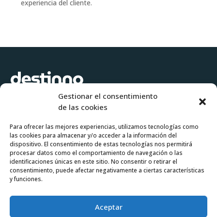
experiencia del cliente.
Gestionar el consentimiento
Software para crear propuestas de viaje e itinerarios a medida de
de las cookies
forma ágil y flexible.
Para ofrecer las mejores experiencias, utilizamos tecnologías como
las cookies para almacenar y/o acceder a la información del
Pruébalo gratis
Pide tu demo
dispositivo. El consentimiento de estas tecnologías nos permitirá
procesar datos como el comportamiento de navegación o las
identificaciones únicas en este sitio. No consentir o retirar el
consentimiento, puede afectar negativamente a ciertas características
Login operadores
y funciones.



Aceptar