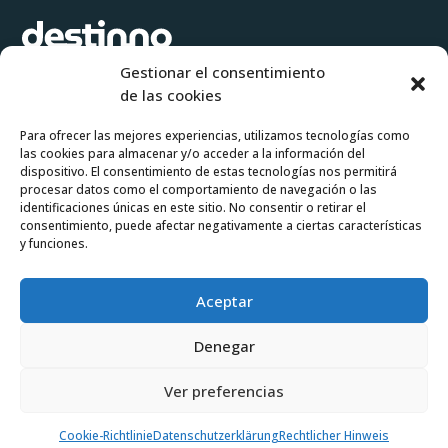
Gestionar el consentimiento
Software para crear propuestas de viaje e itinerarios a medida de
de las cookies
forma ágil y flexible.
Para ofrecer las mejores experiencias, utilizamos tecnologías como
las cookies para almacenar y/o acceder a la información del
Pruébalo gratis
Pide tu demo
dispositivo. El consentimiento de estas tecnologías nos permitirá
procesar datos como el comportamiento de navegación o las
identificaciones únicas en este sitio. No consentir o retirar el
consentimiento, puede afectar negativamente a ciertas características
Login operadores
y funciones.



Aceptar
Denegar
2026 © Destinno
Terminos y condiciciones
Política
Ver preferencias
de privacidad
Política de Cookies
Cookie-Richtlinie
Datenschutzerklärung
Rechtlicher Hinweis