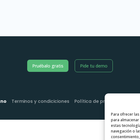
Pruébalo gratis
Pide tu demo
nno
Terminos y condiciciones
Política de privacidad
Polí
Para ofrecer la
para almacenar y
estas tecnologí
navegación o las
consentimiento, 