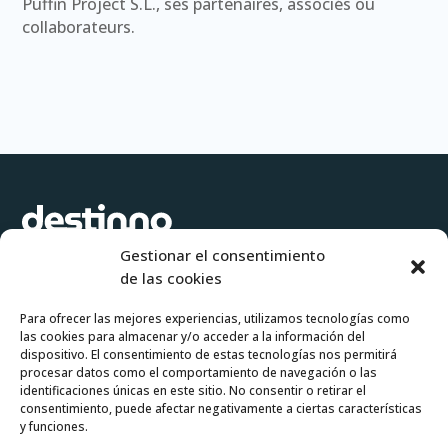
Puffin Project S.L., ses partenaires, associés ou
collaborateurs.
Gestionar el consentimiento
Software para crear propuestas de viaje e itinerarios a medida de
de las cookies
forma ágil y flexible.
Para ofrecer las mejores experiencias, utilizamos tecnologías como
las cookies para almacenar y/o acceder a la información del
Pruébalo gratis
Pide tu demo
dispositivo. El consentimiento de estas tecnologías nos permitirá
procesar datos como el comportamiento de navegación o las
identificaciones únicas en este sitio. No consentir o retirar el
consentimiento, puede afectar negativamente a ciertas características
Login operadores
y funciones.